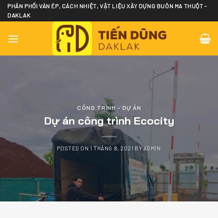
Skip
PHÂN PHỐI VÁN ÉP, CÁCH NHIỆT, VẬT LIỆU XÂY DỰNG BUÔN MA THUỘT -
DAKLAK
to
content
CÔNG TRÌNH - DỰ ÁN
Dự án công trình Ecocity
POSTED ON
1 THÁNG 8, 2021
BY
ADMIN