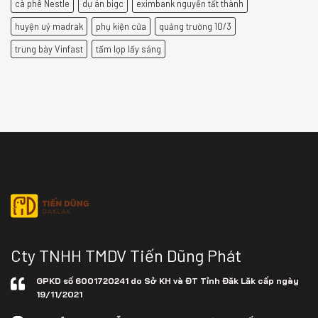
cà phê Nestle
dự án bigc
eximbank nguyễn tất thành
huyện uỷ madrak
phụ kiện cửa
quảng trường 10/3
trưng bày Vinfast
tấm lợp lấy sáng
Cty TNHH TMDV Tiến Dũng Phát
GPKD số 6001720241 do Sở KH và ĐT Tỉnh Đăk Lăk cấp ngày
19/11/2021