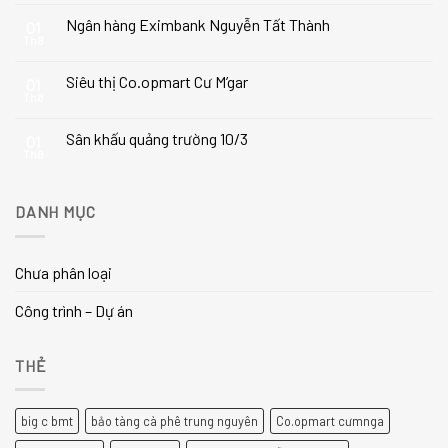
Ngân hàng Eximbank Nguyễn Tất Thành
01
Th8
Siêu thị Co.opmart Cư M’gar
01
Th8
Sân khấu quảng trường 10/3
01
Th8
DANH MỤC
Chưa phân loại
Công trình – Dự án
THẺ
big c bmt
bảo tàng cà phê trung nguyên
Co.opmart cưmnga