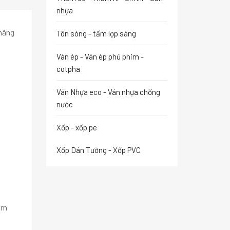
nhựa
 năng
Tôn sóng - tấm lợp sáng
Ván ép - Ván ép phủ phim -
cotpha
Ván Nhựa eco - Ván nhựa chống
nước
Xốp - xốp pe
Xốp Dán Tường - Xốp PVC
5mm