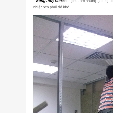
–
Bông thủy tinh
không hút ẩm nhưng lại dễ giữ 
nhiệt nên phải để khô