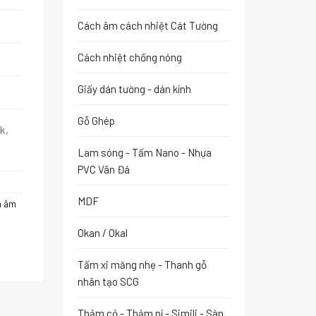
Cách âm cách nhiệt Cát Tường
Cách nhiệt chống nóng
Giấy dán tường - dán kính
Gỗ Ghép
k,
Lam sóng - Tấm Nano - Nhựa
PVC Vân Đá
MDF
h âm
Okan / Okal
Tấm xi măng nhẹ - Thanh gỗ
nhân tạo SCG
Thảm cỏ - Thảm nỉ - Simili - Sàn