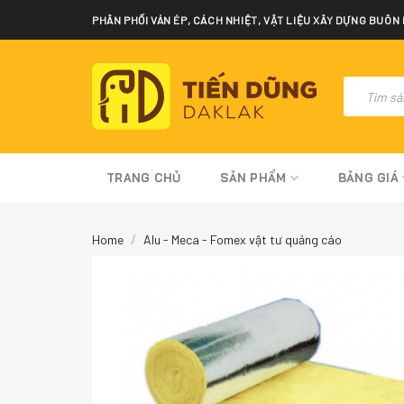
Skip
PHÂN PHỐI VÁN ÉP, CÁCH NHIỆT, VẬT LIỆU XÂY DỰNG BUÔN
to
content
Tìm
kiếm
sản
phẩm
TRANG CHỦ
SẢN PHẨM
BẢNG GIÁ
/
Home
Alu - Meca - Fomex vật tư quảng cáo