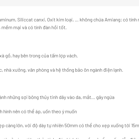
minum, Siliccat canxi, Oxit kim loại, … không chứa Amiang; có tính
 mềm mại và có tính đàn hồi tốt.
 xà gồ, hay bên trong của tấm lợp vách.
, nhà xưởng, văn phòng và hệ thống bảo ôn ngành điện lạnh.
ránh những sợi bông thủy tinh dây vào da, mắt… gây ngứa
nh hình nên có thể áp, uốn theo ý muốn
 xẹp càng lớn, với độ dày tự nhiên 50mm có thể cho xẹp xuống tới 1