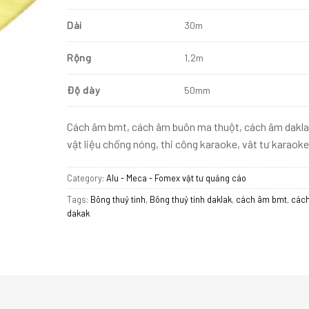
Dài
30m
Rộng
1,2m
Độ dày
50mm
Cách âm bmt, cách âm buôn ma thuột, cách âm dakla
vật liệu chống nóng, thi công karaoke, vât tư karaoke
Category:
Alu - Meca - Fomex vật tư quảng cáo
Tags:
Bông thuỷ tinh
,
Bông thuỷ tinh daklak
,
cách âm bmt
,
các
dakak