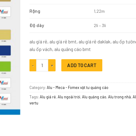
Rộng
1,22m
Độ dày
2li – 3li
alu giá rẻ, alu giá rẻ bmt, alu giá rẻ daklak, alu ốp tườn
alu ốp vách, alu quảng cáo bmt
Alu Vertu, Alu giá rẻ quantity
ADD TO CART
Category:
Alu - Meca - Fomex vật tư quảng cáo
Tags:
Alu giá rẻ
,
Alu ngoài trời
,
Alu quảng cáo
,
Alu trong nhà
,
A
vertu