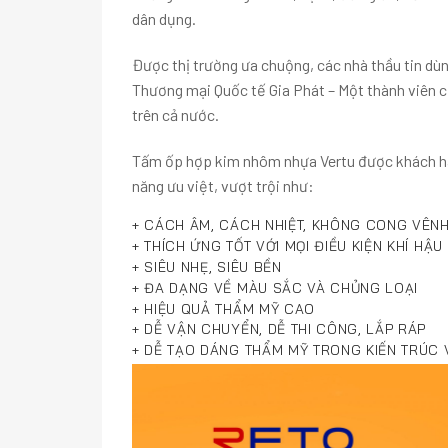
dân dụng.
Được thị trường ưa chuộng, các nhà thầu tin d
Thương mại Quốc tế Gia Phát – Một thành viên c
trên cả nước.
Tấm ốp hợp kim nhôm nhựa Vertu được khách hàn
năng ưu việt, vượt trội như:
+ CÁCH ÂM, CÁCH NHIỆT, KHÔNG CONG VÊN
+ THÍCH ỨNG TỐT VỚI MỌI ĐIỀU KIỆN KHÍ HẬU
+ SIÊU NHẸ, SIÊU BỀN
+ ĐA DẠNG VỀ MÀU SẮC VÀ CHỦNG LOẠI
+ HIỆU QUẢ THẨM MỸ CAO
+ DỄ VẬN CHUYỂN, DỄ THI CÔNG, LẮP RÁP
+ DỄ TẠO DÁNG THẨM MỸ TRONG KIẾN TRÚC 