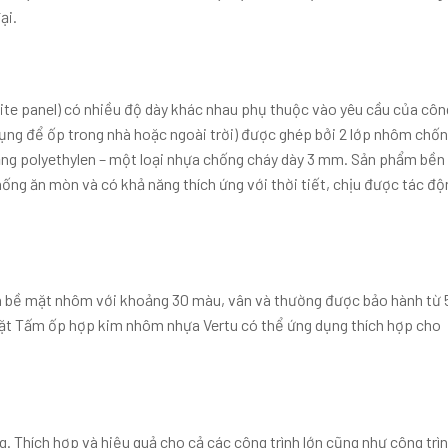
ại.
 panel) có nhiều độ dày khác nhau phụ thuộc vào yêu cầu của côn
ụng để ốp trong nhà hoặc ngoài trời) được ghép bởi 2 lớp nhôm chốn
ằng polyethylen – một loại nhựa chống cháy dày 3 mm. Sản phẩm bền
hống ăn mòn và có khả năng thích ứng với thời tiết, chịu được tác độ
n bề mặt nhôm với khoảng 30 màu, vân và thường được bảo hành từ 5
mặt Tấm ốp hợp kim nhôm nhựa Vertu có thể ứng dụng thích hợp cho
g. Thích hợp và hiệu quả cho cả các công trình lớn cũng như công trì