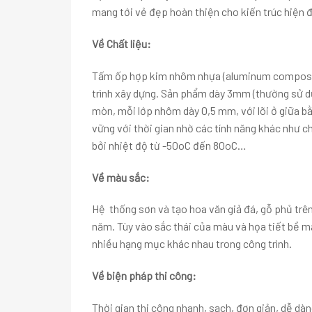
mang tới vẻ đẹp hoàn thiện cho kiến trúc hiện đ
Về Chất liệu:
Tấm ốp hợp kim nhôm nhựa (aluminum composite
trình xây dựng. Sản phẩm dày 3mm (thường sử d
mòn, mỗi lớp nhôm dày 0,5 mm, với lõi ở giữa b
vững với thời gian nhờ các tính năng khác như c
bởi nhiệt độ từ -50oC đến 80oC…
Về màu sắc:
Hệ thống sơn và tạo hoa văn giả đá, gỗ phủ trê
năm. Tùy vào sắc thái của màu và họa tiết bề 
nhiều hạng mục khác nhau trong công trình.
Về biện pháp thi công:
Thời gian thi công nhanh, sạch, đơn giản, dễ dàn