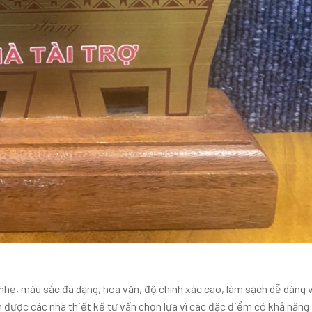
u nhẹ, màu sắc đa dạng, hoa văn, độ chính xác cao, làm sạch dễ dàng 
 được các nhà thiết kế tư vấn chọn lựa vì các đặc điểm có khả năng