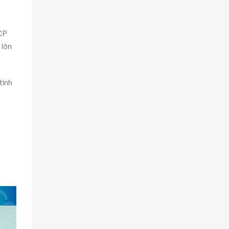
 CP
 lớn
tính