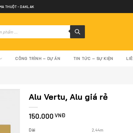
 MA THUỘT - DAKLAK
CÔNG TRÌNH – DỰ ÁN
TIN TỨC – SỰ KIỆN
LI
Alu Vertu, Alu giá rẻ
150.000
VNĐ
Dài
2,44m