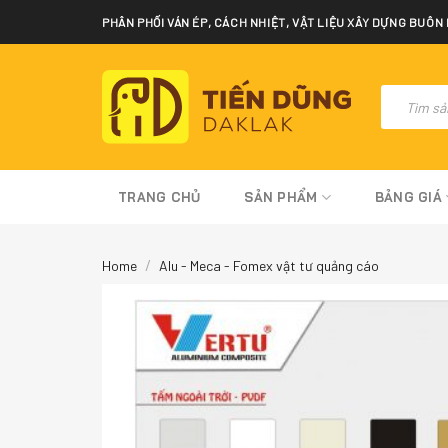
Skip
PHÂN PHỐI VÁN ÉP, CÁCH NHIỆT, VẬT LIỆU XÂY DỰNG BUÔN
to
content
Tìm
kiếm
sản
phẩm
TRANG CHỦ
SẢN PHẨM
BẢNG GIÁ
/
Home
Alu - Meca - Fomex vật tư quảng cáo