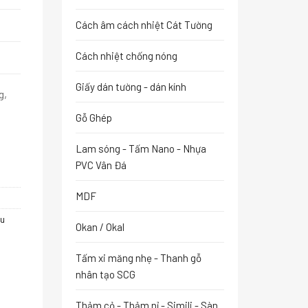
Cách âm cách nhiệt Cát Tường
Cách nhiệt chống nóng
Giấy dán tường - dán kính
g,
Gỗ Ghép
Lam sóng - Tấm Nano - Nhựa
PVC Vân Đá
MDF
lu
Okan / Okal
Tấm xi măng nhẹ - Thanh gỗ
nhân tạo SCG
Thảm cỏ - Thảm nỉ - Simili - Sàn