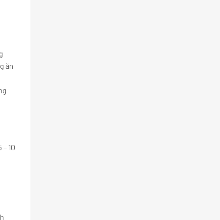
g
g ăn
ng
 – 10
nh