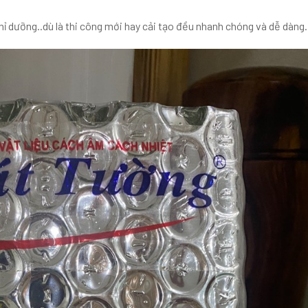
hỉ dưỡng..dù là thi công mới hay cải tạo đều nhanh chóng và dễ dàng.