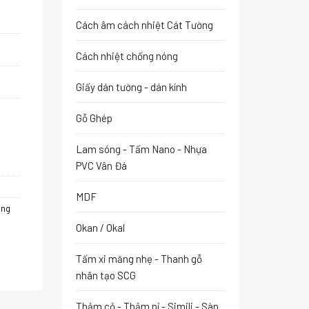
Cách âm cách nhiệt Cát Tường
Cách nhiệt chống nóng
Giấy dán tường - dán kính
Gỗ Ghép
Lam sóng - Tấm Nano - Nhựa
PVC Vân Đá
MDF
óng
Okan / Okal
Tấm xi măng nhẹ - Thanh gỗ
nhân tạo SCG
Thảm cỏ - Thảm nỉ - Simili - Sàn