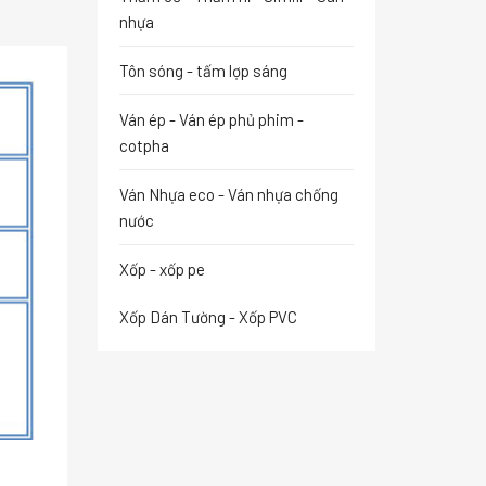
nhựa
Tôn sóng - tấm lợp sáng
Ván ép - Ván ép phủ phim -
cotpha
Ván Nhựa eco - Ván nhựa chống
nước
Xốp - xốp pe
Xốp Dán Tường - Xốp PVC