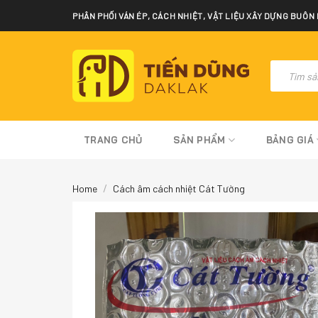
Skip
PHÂN PHỐI VÁN ÉP, CÁCH NHIỆT, VẬT LIỆU XÂY DỰNG BUÔN
to
content
Tìm
kiếm
sản
phẩm
TRANG CHỦ
SẢN PHẨM
BẢNG GIÁ
/
Home
Cách âm cách nhiệt Cát Tường