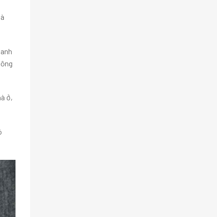
và
xanh
hông
hà ở,
ó