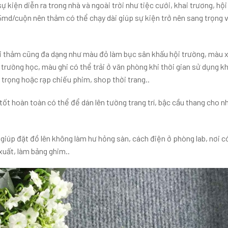
ự kiện diễn ra trong nhà và ngoài trời như tiệc cưới, khai trương, hội
5md/cuộn nên thảm có thể chạy dài giúp sự kiện trở nên sang trọng 
rải thảm cũng đa dạng như màu đỏ làm bục sân khấu hội trường, màu 
 trường học, màu ghi có thể trải ở văn phòng khi thời gian sử dụng k
 trọng hoặc rạp chiếu phim, shop thời trang..
 tốt hoàn toàn có thể để dán lên tường trang trí, bậc cầu thang cho n
giúp đặt đồ lên không làm hư hỏng sàn, cách điện ở phòng lab, nơi c
uất, làm bảng ghim..