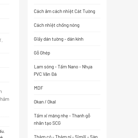
Cách âm cách nhiệt Cát Tường
Cách nhiệt chống nóng
Giấy dán tường - dán kính
T,
Gỗ Ghép
Lam sóng - Tấm Nano - Nhựa
PVC Vân Đá
MDF
n
 thảm
Okan / Okal
Tấm xi măng nhẹ - Thanh gỗ
nhân tạo SCG
ấu
,
Thảm cỏ - Thảm nỉ - Simili - Sàn
ak