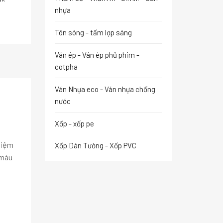
nhựa
Tôn sóng - tấm lợp sáng
Ván ép - Ván ép phủ phim -
cotpha
Ván Nhựa eco - Ván nhựa chống
nước
Xốp - xốp pe
 niệm
Xốp Dán Tường - Xốp PVC
 màu