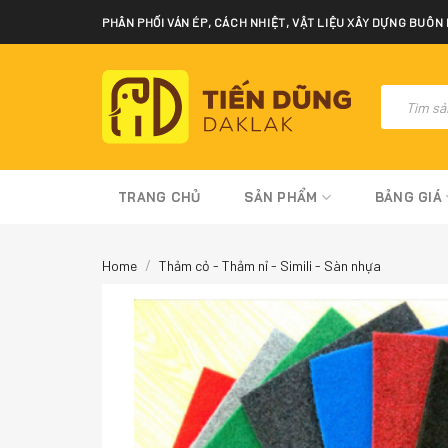
Skip
PHÂN PHỐI VÁN ÉP, CÁCH NHIỆT, VẬT LIỆU XÂY DỰNG BUÔN
to
content
Tìm
kiếm
sản
phẩm
TRANG CHỦ
SẢN PHẨM
BẢNG GIÁ
/
Home
Thảm cỏ - Thảm nỉ - Simili - Sàn nhựa