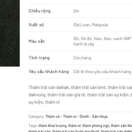
Chiều rộng
2m
Xuất xứ
Đài Loan, Malaysia
Đỏ, Đỏ đô, Xám, Đen, xanh VNP
Màu sắc
Xanh lá cây
Tình trạng
Còn hàng
Yêu cầu khách hàng
Cắt lẻ theo yêu cầu khách hàng
Thảm trải sàn daklak, thảm trải sàn bmt, thảm trải sà
daknong, thảm trải sàn giá rẻ, thảm trải sàn sự kiện,
sự kiện, thảm nỉ
Category:
Thảm cỏ - Thảm nỉ - Simili - Sàn nhựa
Tags:
thảm khai trương
,
thảm nỉ
,
thảm phòng ngủ
,
thảm sân kh
thảm trải sàn
,
thảm trải sàn buôn ma thuột
,
thảm trải sàn dakl