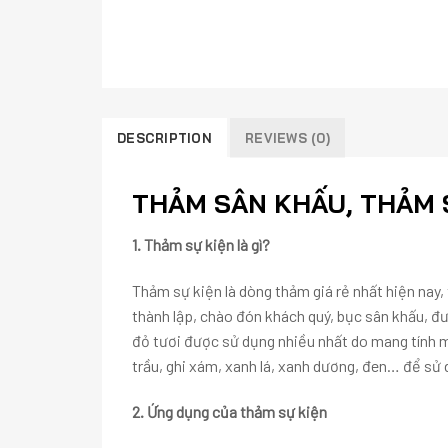
DESCRIPTION
REVIEWS (0)
THẢM SÂN KHẤU, THẢM S
1. Thảm sự kiện là gì?
Thảm sự kiện là dòng thảm giá rẻ nhất hiện nay,
thành lập, chào đón khách quý, bục sân khấu, 
đỏ tươi được sử dụng nhiều nhất do mang tính m
trầu, ghi xám, xanh lá, xanh dương, đen… để sử
2. Ứng dụng của thảm sự kiện